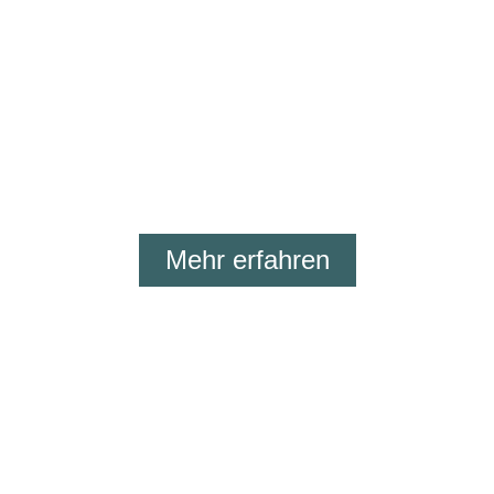
tauchen Sie in verschiedene historische
Kapitel ein, die weit über die Geschichte
hinausgehen. Mit moderner Technik
werden in diesem Museum
Vergangenheit und Gegenwart vielfältig
erlebbar. Gehen auch Sie auf Zeit.Reise!
Mehr erfahren