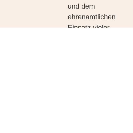
und dem
ehrenamtlichen
Einsatz vieler
Freiwilliger
bereichert der
Verein das
kulturelle Leben
unseres Kurorts
durch vielfältige
Veranstaltungen
und Angebote, die
überregional auf